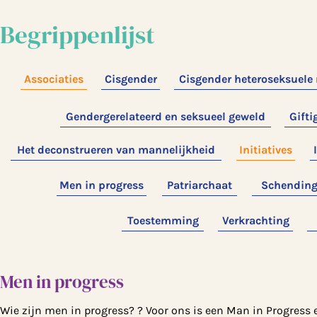
Begrippenlijst
Associaties
Cisgender
Cisgender heteroseksuele
Gendergerelateerd en seksueel geweld
Gifti
Het deconstrueren van mannelijkheid
Initiatives
Men in progress
Patriarchaat
Schending 
Toestemming
Verkrachting
Men in progress
Wie zijn men in progress? ? Voor ons is een Man in Progress e