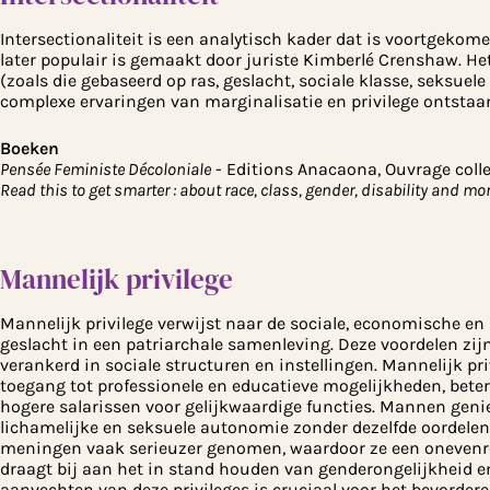
Intersectionaliteit is een analytisch kader dat is voortgekom
later populair is gemaakt door juriste Kimberlé Crenshaw. H
(zoals die gebaseerd op ras, geslacht, sociale klasse, seksue
complexe ervaringen van marginalisatie en privilege ontstaa
Boeken
Pensée Feministe Décoloniale
- Editions Anacaona, Ouvrage colle
Read this to get smarter : about race, class, gender, disability and mo
Mannelijk privilege
Mannelijk privilege verwijst naar de sociale, economische e
geslacht in een patriarchale samenleving. Deze voordelen zij
verankerd in sociale structuren en instellingen. Mannelijk pr
toegang tot professionele en educatieve mogelijkheden, betere
hogere salarissen voor gelijkwaardige functies. Mannen geni
lichamelijke en seksuele autonomie zonder dezelfde oordele
meningen vaak serieuzer genomen, waardoor ze een onevenred
draagt bij aan het in stand houden van genderongelijkheid 
aanvechten van deze privileges is cruciaal voor het bevorder