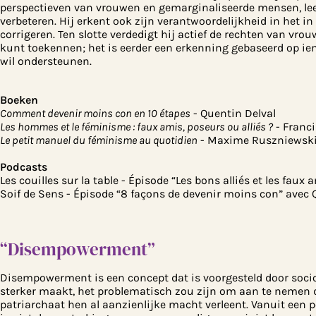
perspectieven van vrouwen en gemarginaliseerde mensen, leer
verbeteren. Hij erkent ook zijn verantwoordelijkheid in het 
corrigeren. Ten slotte verdedigt hij actief de rechten van vro
kunt toekennen; het is eerder een erkenning gebaseerd op iem
wil ondersteunen.
Boeken
Comment devenir moins con en 10 étapes
- Quentin Delval
Les hommes et le féminisme : faux amis, poseurs ou alliés ?
- Franc
Le petit manuel du féminisme au quotidien
- Maxime Ruszniewsk
Podcasts
Les couilles sur la table - Épisode “Les bons alliés et les fa
Soif de Sens - Épisode “8 façons de devenir moins con” avec 
“Disempowerment”
Disempowerment is een concept dat is voorgesteld door soci
sterker maakt, het problematisch zou zijn om aan te nemen
patriarchaat hen al aanzienlijke macht verleent. Vanuit een pe