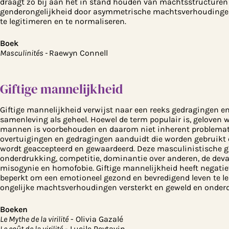
draagt ​​zo bij aan het in stand houden van machtsstructure
genderongelijkheid door asymmetrische machtsverhoudinge
te legitimeren en te normaliseren.
Boek
Masculinités -
Raewyn Connell
Giftige mannelijkheid
Giftige mannelijkheid verwijst naar een reeks gedragingen en
samenleving als geheel. Hoewel de term populair is, geloven w
mannen is voorbehouden en daarom niet inherent problematisc
overtuigingen en gedragingen aanduidt die worden gebruikt 
wordt geaccepteerd en gewaardeerd. Deze masculinistische ge
onderdrukking, competitie, dominantie over anderen, de dev
misogynie en homofobie. Giftige mannelijkheid heeft negatie
beperkt om een ​​emotioneel gezond en bevredigend leven te 
ongelijke machtsverhoudingen versterkt en geweld en onderd
Boeken
Le Mythe de la virilité
- Olivia Gazalé
Le coût de la virilité
- Lucile Peytavin